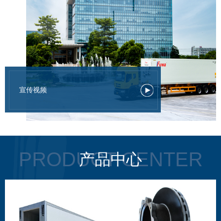
宣传视频
PRODUCT CENTER
产品中心