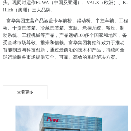
头。现同时运作FUWA（中国及亚洲）、VALX（欧洲）、K-
Hitch（澳洲）三大品牌。
富华集团主营产品涵盖卡车前桥、驱动桥、半挂车轴、工程
桥、干货集装箱、冷藏集装箱、支腿、悬挂系统、鞍座、制
动系统、工程机械等产品，产品远销100多个国家和地区，备
受全球市场尊敬、推崇和信赖。富华集团将始终致力于推动
智能制造与科技创新，通过最前沿的技术和产品，持续向全
球运输装备市场提供安全、可靠、高效的系统解决方案。
查看更多