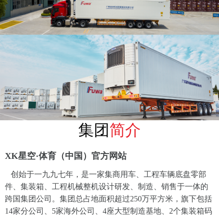
集团
简介
XK星空·体育（中国）官方网站
创始于一九九七年，是一家集商用车、工程车辆底盘零部
件、集装箱、工程机械整机设计研发、制造、销售于一体的
跨国集团公司。集团总占地面积超过250万平方米，旗下包括
14家分公司、5家海外公司、4座大型制造基地、2个集装箱码