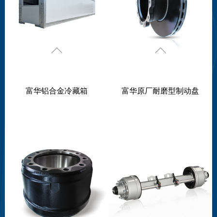
富华铝合金冷藏箱
富华原厂耐磨型制动盘