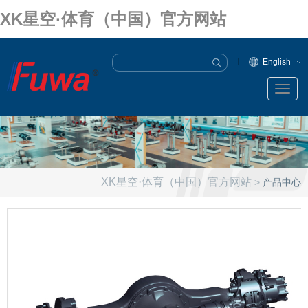
XK星空·体育（中国）官方网站
English
XK星空·体育（中国）官方网站
>
产品中心