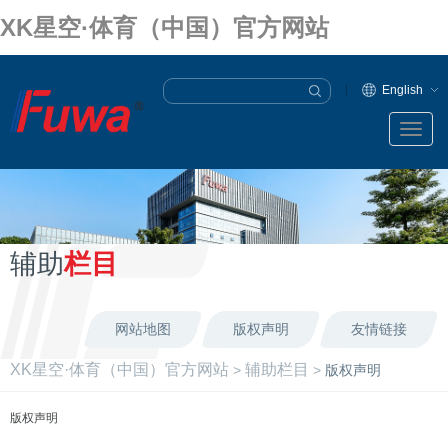
XK星空·体育（中国）官方网站
English
辅助
栏目
网站地图
版权声明
友情链接
XK星空·体育（中国）官方网站
辅助栏目
>
>
版权声明
版权声明