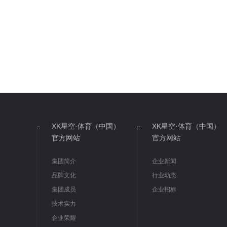
XK星空·体育（中国）
XK星空·体育（中国）
官方网站
官方网站
集团简介
企业新闻
品牌文化
行业动态
集团成员
企业招标
技术实力
企业荣耀