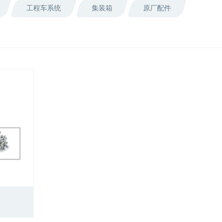
工程车系统
集装箱
原厂配件