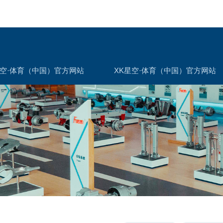
星空·体育（中国）官方网站
XK星空·体育（中国）官方网站