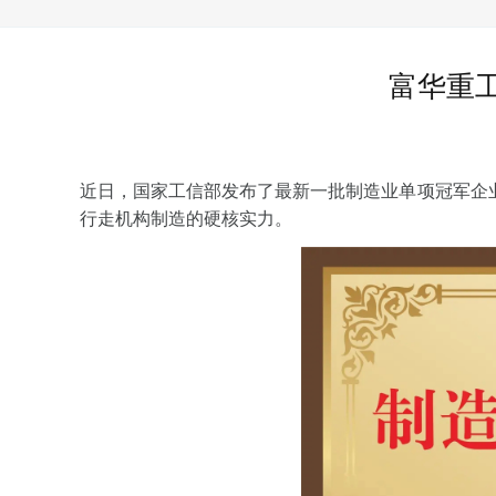
富华重
近日，国家工信部发布了最新一批制造业单项冠军企
行走机构制造的硬核实力。