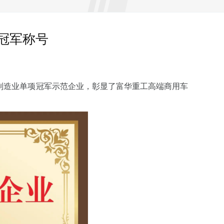
冠军称号
制造业单项冠军示范企业，彰显了富华重工高端商用车