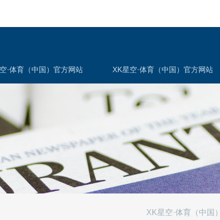
星空·体育（中国）官方网站
XK星空·体育（中国）官方网站
XK星空·体育（中国