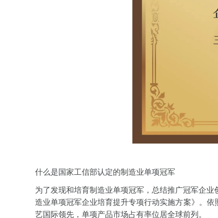
什么是国家工信部认定的制造业单项冠军
为了发现和培育制造业单项冠军，总结推广冠军企业
造业单项冠军企业培育提升专项行动实施方案》。依
艺国际领先，单项产品市场占有率位居全球前列。