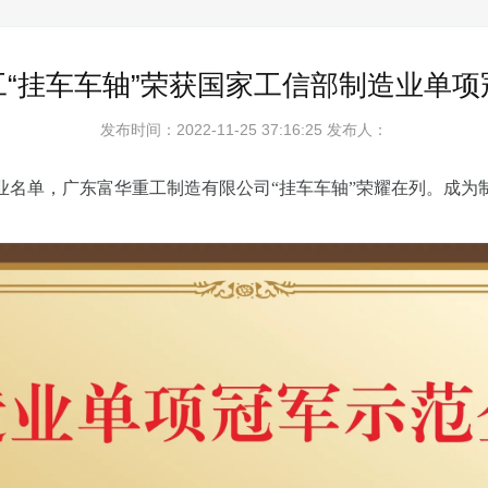
工“挂车车轴”荣获国家工信部制造业单项
发布时间：2022-11-25 37:16:25 发布人：
业名单，广东富华重工制造有限公司“挂车车轴”荣耀在列。成为