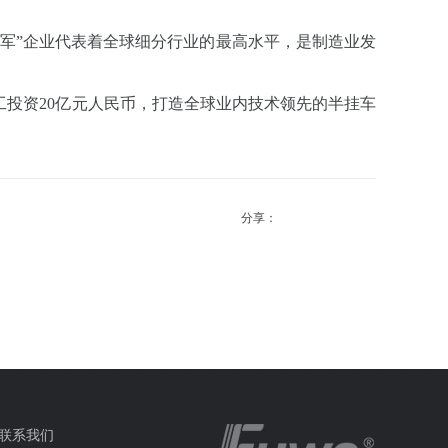
冠军”企业代表着全球细分行业的最高水平，是制造业发
工投资20亿元人民币，打造全球业内技术领先的半挂车
分享：
联系我们