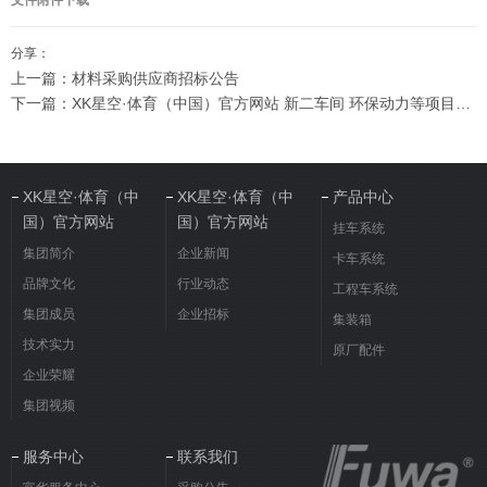
分享：
上一篇：材料采购供应商招标公告
下一篇：XK星空·体育（中国）官方网站 新二车间 环保动力等项目竞争性谈判公告
XK星空·体育（中
XK星空·体育（中
产品中心
国）官方网站
国）官方网站
挂车系统
集团简介
企业新闻
卡车系统
品牌文化
行业动态
工程车系统
集团成员
企业招标
集装箱
技术实力
原厂配件
企业荣耀
集团视频
服务中心
联系我们