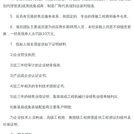
别代理资质)或系统集成商，制造厂商代表须到达谈判现场。
5、应具有完善的售后服务体系，有固定的、专业的维修工程师和备件仓库。
6、项目团队主要成员需为供应商长期聘用人员，未经采购人同意不得随意更
换，一经发现单人次罚款10万元。
7、投标人报名需提供如下证明材料:
1)企业营业执照;
2)近三年经审计的企业财务报表;
3)产品或企业认证证书;
4)近三年相关的专利技术授权证书;
5)近三年的销售业绩证明，集装箱或工程机械行业销售业绩单独列出;
6)集装箱或集装箱配套商主要客户明细;
7)企业技术人员构成，高级工程师、教授级工程师需提供工程师证扫描件及
社保证明。