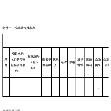
附件一：投标单位报名表
项目名称
标包编号
序
（所参与标
报名单
联系
通讯
邮政
企业
企业
（包
1-
电话
邮箱
号
包的项目名
位名称
人
地址
编码
网址
在地
12）
称）
1
文件附件下载