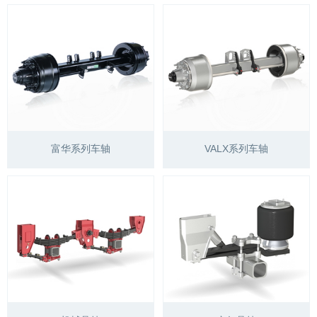
富华系列车轴
VALX系列车轴