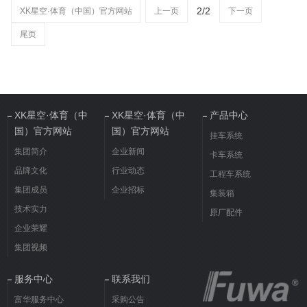
2/2
XK星空·体育（中国）官方网站
上一页
下一页
尾页
XK星空·体育（中
XK星空·体育（中
产品中心
国）官方网站
国）官方网站
挂车系统
集团简介
企业新闻
卡车系统
品牌文化
行业动态
工程车系统
集团成员
企业招标
集装箱
技术实力
原厂配件
企业荣耀
集团视频
服务中心
联系我们
富华服务中心
采购公告