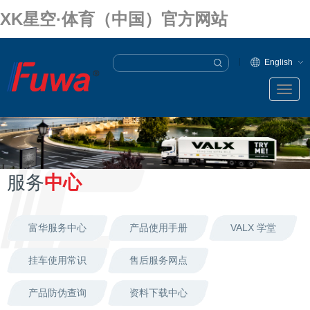
XK星空·体育（中国）官方网站
English
服务
中心
富华服务中心
产品使用手册
VALX 学堂
挂车使用常识
售后服务网点
产品防伪查询
资料下载中心