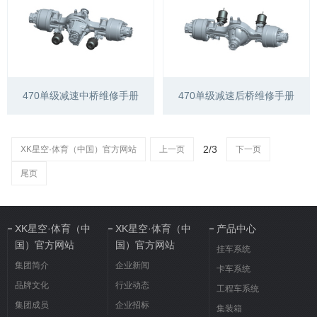
470单级减速中桥维修手册
470单级减速后桥维修手册
2/3
XK星空·体育（中国）官方网站
上一页
下一页
尾页
XK星空·体育（中
XK星空·体育（中
产品中心
国）官方网站
国）官方网站
挂车系统
集团简介
企业新闻
卡车系统
品牌文化
行业动态
工程车系统
集团成员
企业招标
集装箱