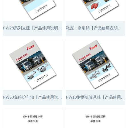
FW28系列支腿【产品使用说明书】
鞍座 · 牵引销【产品使用说明书】
FW50免维护车轴【产品使用说明书】
FW13耐磨板簧悬挂【产品使用说明书】