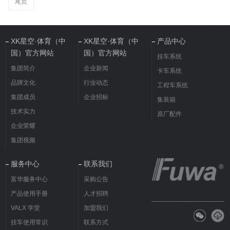
尾页
XK星空·体育（中
XK星空·体育（中
产品中心
国）官方网站
国）官方网站
挂车系统
集团简介
企业新闻
卡车系统
品牌文化
行业动态
工程车系统
集团成员
企业招标
集装箱
技术实力
原厂配件
企业荣耀
集团视频
服务中心
联系我们
富华服务中心
采购公告
产品使用手册
人才招聘
VALX 学堂
加盟我们
挂车使用常识
联系方式